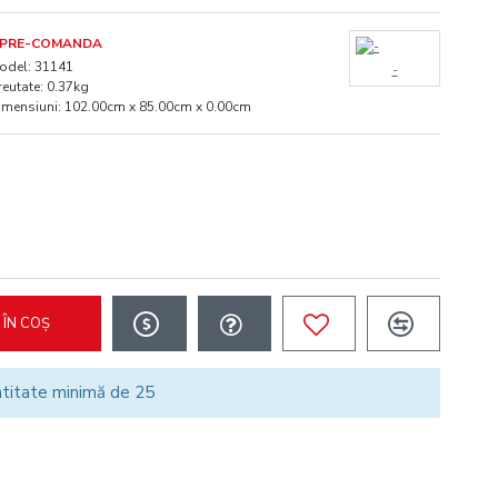
PRE-COMANDA
odel:
31141
-
reutate:
0.37kg
imensiuni:
102.00cm x 85.00cm x 0.00cm
ÎN COȘ
ntitate minimă de 25