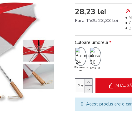
28,23 lei
M
Fara TVA: 23,33 lei
G
D
Culoare umbrela
Bleumarin
Rosu 30
24
ADAUGĂ 
Acest produs are o ca