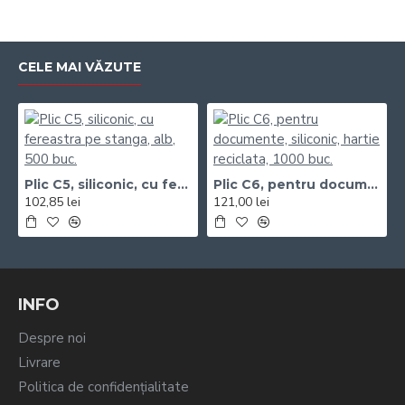
CELE MAI VĂZUTE
Plic C5, siliconic, cu fereastra pe stanga, alb, 500 buc.
Plic C6, pentru documente, siliconic, hartie reciclata, 1000 buc.
102,85 lei
121,00 lei
INFO
Despre noi
Livrare
Politica de confidențialitate