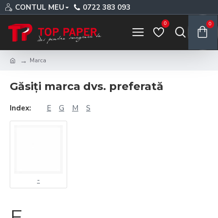
CONTUL MEU
0722 383 093
0
0
Marca
Găsiți marca dvs. preferată
Index:
E
G
M
S
-
E