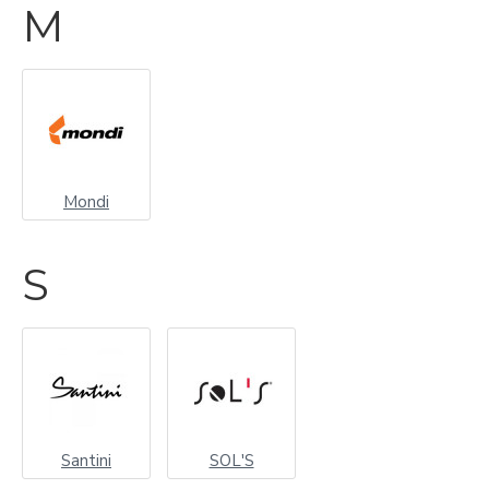
M
Mondi
S
Santini
SOL'S