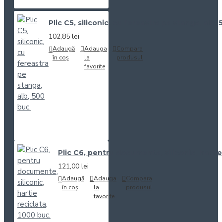
Plic C5, siliconic, cu fereastra pe stanga, alb,
102,85 lei
Adaugă
Adauga
Compara
în coș
la
produsul
favorite
Plic C6, pentru documente, siliconic, hartie
121,00 lei
Adaugă
Adauga
Compara
în coș
la
produsul
favorite