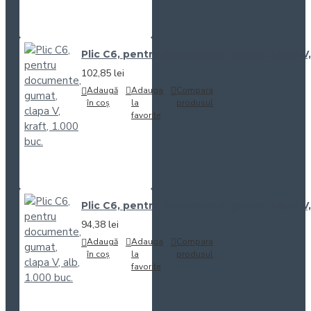
Plic C6, pentru documente, gumat, clapa V, 
102,85 lei
Adaugă
Adauga
Compara
în coș
la
produsul
favorite
Plic C6, pentru documente, gumat, clapa V, 
94,38 lei
Adaugă
Adauga
Compara
în coș
la
produsul
favorite