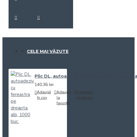
CELE MAI VĂZUTE
Plic DL, autoadeziv, cu fereastra pe dreapta
140,36 lei
Adaugă
Adauga
Compara
în coș
la
produsul
favorite