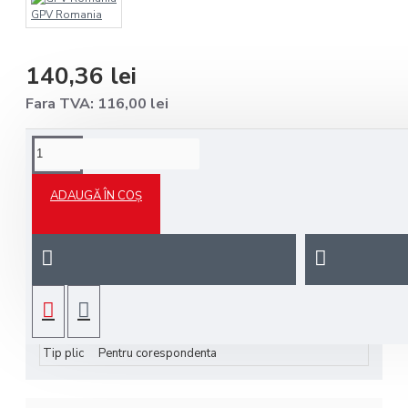
GPV Romania
140,36 lei
Fara TVA: 116,00 lei
SPECIFICAȚII
ADAUGĂ ÎN COȘ
Format agendă
Format
DL (110 x 220 mm)
Tip hârtie
Tip hartie
Offset
Tip lipire
Tip lipire
Autoadeziv
Tip plic
Tip plic
Pentru corespondenta