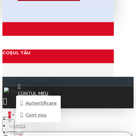
COȘUL TĂU
CONTUL MEU
Autentificare
0
Cont nou
OFFICE
Plicuri