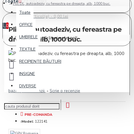
Toate
0722 383 093
Plic DL, autoadeziv, cu fereastra pe dreapta, alb, 1000 buc.
Toate
0 articol(e) - 0,00 lei
OFFICE
0
Plic DL, autoadeziv, cu fereastra pe
UMBRELE
Cosul de cumpărături este gol!
dreapta, alb, 1000 buc.
TEXTILE
RECIPIENTE BĂUTURI
INSIGNE
DIVERSE
bazat pe 0 recenzii.
-
Scrie o recenzie
PRE-COMANDA
Model:
122141