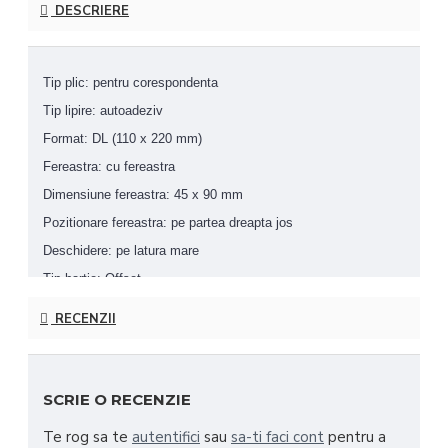
DESCRIERE
Tip plic: pentru corespondenta
Tip lipire: autoadeziv
Format: DL (110 x 220 mm)
Fereastra: cu fereastra
Dimensiune fereastra: 45 x 90 mm
Pozitionare fereastra: pe partea dreapta jos
Deschidere: pe latura mare
Tip hartie: Offset
Gramaj hartie: 80g/mp
RECENZII
Cantitate: 1000 buc./cutie
SCRIE O RECENZIE
Te rog sa te
autentifici
sau
sa-ti faci cont
pentru a