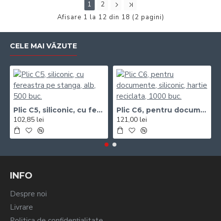
1
2
Afisare 1 la 12 din 18 (2 pagini)
CELE MAI VĂZUTE
Plic C5, siliconic, cu fereastra pe stanga, alb, 500 buc.
Plic C6, pentru documente, siliconic, hartie reciclata, 1000 buc.
102,85 lei
121,00 lei
INFO
Despre noi
Livrare
Politica de confidențialitate